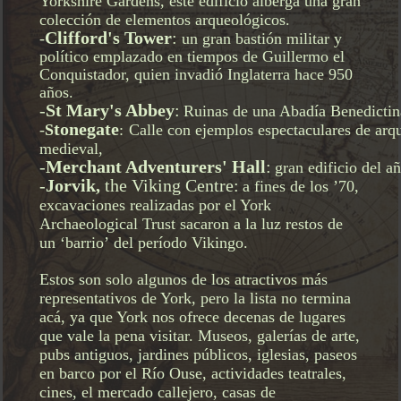
Yorkshire Gardens, este edificio alberga una gran
colección
de elementos arqueológicos.
Clifford's Tower
:
-
un gran bastión militar y
político emplazado en tiempos de Guillermo el
Conquistador, quien invadió Inglaterra hace 950
años.
-
St Mary's Abbey
:
Ruinas de una Abadía Benedictin
tonegate
-
S
:
Calle con ejemplos espectaculares de arqu
medieval,
-
Merchant Adventurers' Hall
:
gran edificio del a
-
Jorvik,
the Viking Centre:
a fines de los
’70,
excavaciones realizadas por el York
Archaeological Trust sacaron a la luz restos de
un
‘barrio’
del período
Vikingo.
Estos son solo algunos de los atractivos más
representativos de York, pero la lista no termina
acá,
ya que York nos ofrece decenas de lugares
que vale la pena visitar. Museos, galerías
de arte,
pubs antiguos, jardines públicos,
iglesias, paseos
en barco por el Río
Ouse, actividades teatrales,
cines, el mercado callejero, casas de